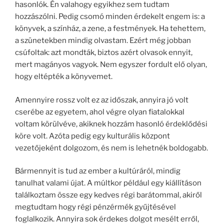
hasonlók. Én valahogy egyikhez sem tudtam
hozzászólni. Pedig csomó minden érdekelt engem is: a
könyvek, a színház, a zene, a festmények. Ha tehettem,
a szünetekben mindig olvastam. Ezért még jobban
csúfoltak: azt mondták, biztos azért olvasok ennyit,
mert magányos vagyok. Nem egyszer fordult elő olyan,
hogy eltépték a könyvemet.
Amennyire rossz volt ez az időszak, annyira jó volt
cserébe az egyetem, ahol végre olyan fiatalokkal
voltam körülvéve, akiknek hozzám hasonló érdeklődési
köre volt. Azóta pedig egy kulturális központ
vezetőjeként dolgozom, és nem is lehetnék boldogabb.
Bármennyit is tud az ember a kultúráról, mindig
tanulhat valami újat. A múltkor például egy kiállításon
találkoztam össze egy kedves régi barátommal, akiről
megtudtam hogy régi pénzérmék gyűjtésével
foglalkozik. Annyira sok érdekes dolgot mesélt erről,