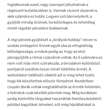
foglalkoznak ezzel, nagy szerepet játszhatnak a
régészeti kutatásokban is. Vannak viszont olyanok is,
akik számára ez hobbi. Legyen szó bármelyikről, a
gyűjtők mindig örülnek, ha különleges és lehetőleg
minél régebbi pénzekre bukkannak.
A régi pénzek gyűjtését a „királyok hobbija” néven is
szokás emlegetni. Ennek egyik oka az elfoglaltság
költségessége, a másik pedig az, hogy az első
pénzgyűjtők a római császárok voltak. Az ő számukra ez
nem volt más mint szórakozás, a birodalom különböző
pontjairól szedtek össze minél többféle érmét. A
weboldalon található cikkből azt is meg lehet tudni,
hogy kik készítettek először fémpénzt. Kezdetben
csupán ábrák voltak megtalálhatók az érmék felületén,
a feliratok csak később jelentek meg. Még korábban
pedig különféle tárgyakat használtak fizetőeszközként:
például kagylókat, köveket, sőt még háziállatokat is.