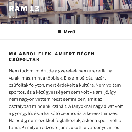
Tartalomhoz
RAM 13
Blog
Menü
MA ABBÓL ÉLEK, AMIÉRT RÉGEN
CSÚFOLTAK
Nem tudom, miért, de a gyerekek nem szeretik, ha
valaki más, mint a többiek. Engem például azért
csúfoltak folyton, mert érdekelt a kultúra. Nem voltam
sportos, és a kézügyességem sem volt valami jó, így
nem nagyon vettem részt semmiben, amit az
osztályban mindenki csinált. A lányoknál nagy divat volt
a gyöngyfűzés, a karkötő csomózás, a kereszthímzés.
Ha pedig nem ezekkel foglalkoztak, akkor a sport volt a
téma. Ki milyen edzésre jár, szokott-e versenyezni, és