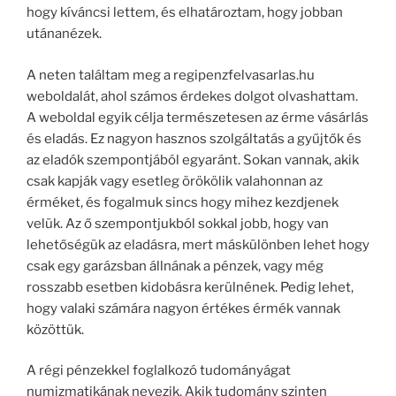
hogy kíváncsi lettem, és elhatároztam, hogy jobban
utánanézek.
A neten találtam meg a regipenzfelvasarlas.hu
weboldalát, ahol számos érdekes dolgot olvashattam.
A weboldal egyik célja természetesen az érme vásárlás
és eladás. Ez nagyon hasznos szolgáltatás a gyűjtők és
az eladók szempontjából egyaránt. Sokan vannak, akik
csak kapják vagy esetleg örökölik valahonnan az
érméket, és fogalmuk sincs hogy mihez kezdjenek
velük. Az ő szempontjukból sokkal jobb, hogy van
lehetőségük az eladásra, mert máskülönben lehet hogy
csak egy garázsban állnának a pénzek, vagy még
rosszabb esetben kidobásra kerülnének. Pedig lehet,
hogy valaki számára nagyon értékes érmék vannak
közöttük.
A régi pénzekkel foglalkozó tudományágat
numizmatikának nevezik. Akik tudomány szinten