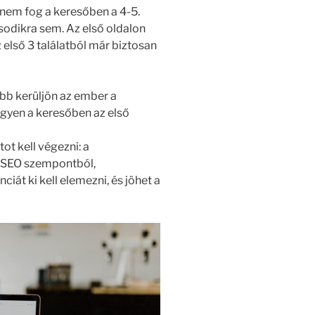
 nem fog a keresőben a 4-5.
sodikra sem. Az első oldalon
 első 3 találatból már biztosan
ébb kerüljön az ember a
egyen a keresőben az első
t kell végezni: a
d SEO szempontból,
ciát ki kell elemezni, és jöhet a