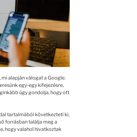
 mi alapján válogat a Google.
eresünk egy-egy kifejezésre,
eginkább úgy gondolja, hogy ott
dal tartalmából következteti ki,
ső forrásban találja meg a
le, hogy valahol hivatkoztak