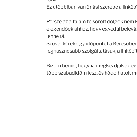
Ez utóbbiban van óriási szerepe a linkép
Persze az általam felsorolt dolgok nem
elegendőek ahhoz, hogy egyedül belevág
lenne rá.
Szóval kérek egy időpontot a Keresőben 
leghasznosabb szolgáltatásuk, a linképít
Bízom benne, hogyha megkezdjük az eg
több szabadidőm lesz, és hódolhatok maj