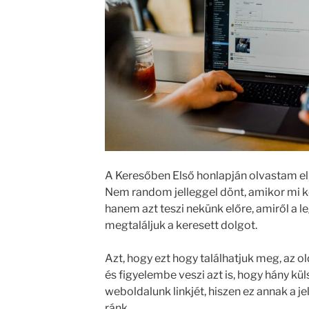
A Keresőben Első honlapján olvastam el,
Nem random jelleggel dönt, amikor mi k
hanem azt teszi nekünk előre, amiről a l
megtaláljuk a keresett dolgot.
Azt, hogy ezt hogy találhatjuk meg, az ol
és figyelembe veszi azt is, hogy hány kül
weboldalunk linkjét, hiszen ez annak a je
ránk.