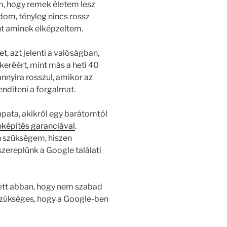
m, hogy remek életem lesz
om, tényleg nincs rossz
nt aminek elképzeltem.
 azt jelenti a valóságban,
réért, mint más a heti 40
nnyira rosszul, amikor az
endíteni a forgalmat.
pata, akikről egy barátomtól
nképítés garanciával
.
 szükségem, hiszen
zereplünk a Google találati
ett abban, hogy nem szabad
 szükséges, hogy a Google-ben