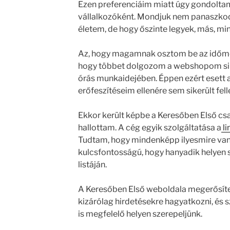
Ezen preferenciáim miatt úgy gondolta
vállalkozóként. Mondjuk nem panaszkod
életem, de hogy őszinte legyek, más, mi
Az, hogy magamnak osztom be az időmet,
hogy többet dolgozom a webshopom sike
órás munkaidejében. Éppen ezért esett a
erőfeszítéseim ellenére sem sikerült fell
Ekkor került képbe a Keresőben Első csa
hallottam. A cég egyik szolgáltatása a
li
Tudtam, hogy mindenképp ilyesmire van
kulcsfontosságú, hogy hanyadik helyen s
listáján.
A Keresőben Első weboldala megerősít
kizárólag hirdetésekre hagyatkozni, és
is megfelelő helyen szerepeljünk.