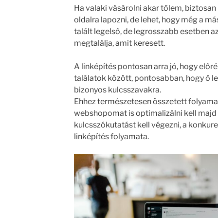
Ha valaki vásárolni akar tőlem, biztosan
oldalra lapozni, de lehet, hogy még a má
talált legelső, de legrosszabb esetben az
megtalálja, amit keresett.
A linképítés pontosan arra jó, hogy előr
találatok között, pontosabban, hogy ő l
bizonyos kulcsszavakra.
Ehhez természetesen összetett folyamato
webshopomat is optimalizálni kell maj
kulcsszókutatást kell végezni, a konkuren
linképítés folyamata.