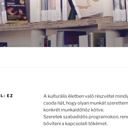
L: EZ
A kulturális életben való részvétel mind
csoda hát, hogy olyan munkát szerette
konkrét munkaidőhöz kötve.
Szeretek szabadidős programokon, rend
bővíteni a kapcsolati tőkémet.