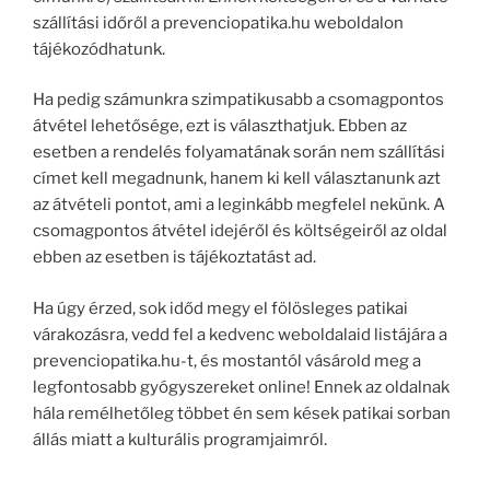
szállítási időről a prevenciopatika.hu weboldalon
tájékozódhatunk.
Ha pedig számunkra szimpatikusabb a csomagpontos
átvétel lehetősége, ezt is választhatjuk. Ebben az
esetben a rendelés folyamatának során nem szállítási
címet kell megadnunk, hanem ki kell választanunk azt
az átvételi pontot, ami a leginkább megfelel nekünk. A
csomagpontos átvétel idejéről és költségeiről az oldal
ebben az esetben is tájékoztatást ad.
Ha úgy érzed, sok időd megy el fölösleges patikai
várakozásra, vedd fel a kedvenc weboldalaid listájára a
prevenciopatika.hu-t, és mostantól vásárold meg a
legfontosabb gyógyszereket online! Ennek az oldalnak
hála remélhetőleg többet én sem kések patikai sorban
állás miatt a kulturális programjaimról.