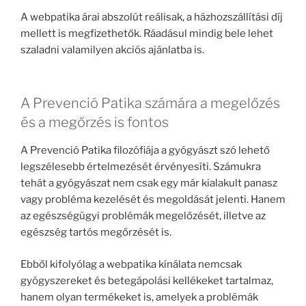
A webpatika árai abszolút reálisak, a házhozszállítási díj
mellett is megfizethetők. Ráadásul mindig bele lehet
szaladni valamilyen akciós ajánlatba is.
A Prevenció Patika számára a megelőzés
és a megőrzés is fontos
A Prevenció Patika filozófiája a gyógyászt szó lehető
legszélesebb értelmezését érvényesíti. Számukra
tehát a gyógyászat nem csak egy már kialakult panasz
vagy probléma kezelését és megoldását jelenti. Hanem
az egészségügyi problémák megelőzését, illetve az
egészség tartós megőrzését is.
Ebből kifolyólag a webpatika kínálata nemcsak
gyógyszereket és betegápolási kellékeket tartalmaz,
hanem olyan termékeket is, amelyek a problémák