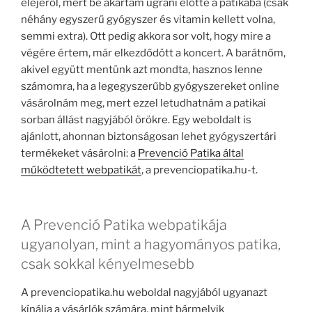
elejéről, mert be akartam ugrani előtte a patikába (csak
néhány egyszerű gyógyszer és vitamin kellett volna,
semmi extra). Ott pedig akkora sor volt, hogy mire a
végére értem, már elkezdődött a koncert. A barátnőm,
akivel együtt mentünk azt mondta, hasznos lenne
számomra, ha a legegyszerűbb gyógyszereket online
vásárolnám meg, mert ezzel letudhatnám a patikai
sorban állást nagyjából örökre. Egy weboldalt is
ajánlott, ahonnan biztonságosan lehet gyógyszertári
termékeket vásárolni: a
Prevenció Patika által
működtetett webpatikát
, a prevenciopatika.hu-t.
A Prevenció Patika webpatikája
ugyanolyan, mint a hagyományos patika,
csak sokkal kényelmesebb
A prevenciopatika.hu weboldal nagyjából ugyanazt
kínálja a vásárlók számára, mint bármelyik