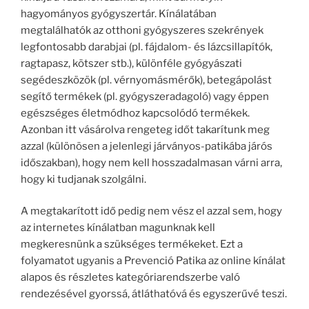
hagyományos gyógyszertár. Kínálatában
megtalálhatók az otthoni gyógyszeres szekrények
legfontosabb darabjai (pl. fájdalom- és lázcsillapítók,
ragtapasz, kötszer stb.), különféle gyógyászati
segédeszközök (pl. vérnyomásmérők), betegápolást
segítő termékek (pl. gyógyszeradagoló) vagy éppen
egészséges életmódhoz kapcsolódó termékek.
Azonban itt vásárolva rengeteg időt takarítunk meg
azzal (különösen a jelenlegi járványos-patikába járós
időszakban), hogy nem kell hosszadalmasan várni arra,
hogy ki tudjanak szolgálni.
A megtakarított idő pedig nem vész el azzal sem, hogy
az internetes kínálatban magunknak kell
megkeresnünk a szükséges termékeket. Ezt a
folyamatot ugyanis a Prevenció Patika az online kínálat
alapos és részletes kategóriarendszerbe való
rendezésével gyorssá, átláthatóvá és egyszerűvé teszi.