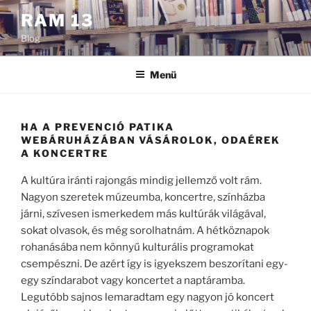
Tartalomhoz
RAM 13
Blog
Menü
HA A PREVENCIÓ PATIKA
WEBÁRUHÁZÁBAN VÁSÁROLOK, ODAÉREK
A KONCERTRE
A kultúra iránti rajongás mindig jellemző volt rám.
Nagyon szeretek múzeumba, koncertre, színházba
járni, szívesen ismerkedem más kultúrák világával,
sokat olvasok, és még sorolhatnám. A hétköznapok
rohanásába nem könnyű kulturális programokat
csempészni. De azért így is igyekszem beszorítani egy-
egy színdarabot vagy koncertet a naptáramba.
Legutóbb sajnos lemaradtam egy nagyon jó koncert