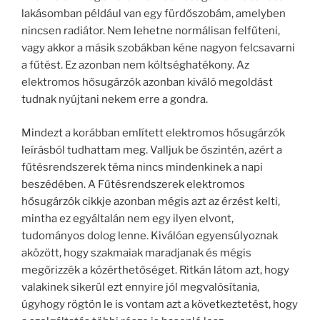
lakásomban például van egy fürdőszobám, amelyben
nincsen radiátor. Nem lehetne normálisan felfűteni,
vagy akkor a másik szobákban kéne nagyon felcsavarni
a fűtést. Ez azonban nem költséghatékony. Az
elektromos hősugárzók azonban kiváló megoldást
tudnak nyújtani nekem erre a gondra.
Mindezt a korábban említett elektromos hősugárzók
leírásból tudhattam meg. Valljuk be őszintén, azért a
fűtésrendszerek téma nincs mindenkinek a napi
beszédében. A Fűtésrendszerek elektromos
hősugárzók cikkje azonban mégis azt az érzést kelti,
mintha ez egyáltalán nem egy ilyen elvont,
tudományos dolog lenne. Kiválóan egyensúlyoznak
aközött, hogy szakmaiak maradjanak és mégis
megőrizzék a közérthetőséget. Ritkán látom azt, hogy
valakinek sikerül ezt ennyire jól megvalósítania,
úgyhogy rögtön le is vontam azt a következtetést, hogy