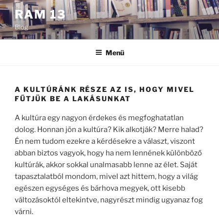
Tartalomhoz
RAM 13
Blog
Menü
A KULTÚRÁNK RÉSZE AZ IS, HOGY MIVEL
FŰTJÜK BE A LAKÁSUNKAT
A kultúra egy nagyon érdekes és megfoghatatlan
dolog. Honnan jön a kultúra? Kik alkotják? Merre halad?
Én nem tudom ezekre a kérdésekre a választ, viszont
abban biztos vagyok, hogy ha nem lennének különböző
kultúrák, akkor sokkal unalmasabb lenne az élet. Saját
tapasztalatból mondom, mivel azt hittem, hogy a világ
egészen egységes és bárhova megyek, ott kisebb
változásoktól eltekintve, nagyrészt mindig ugyanaz fog
várni.