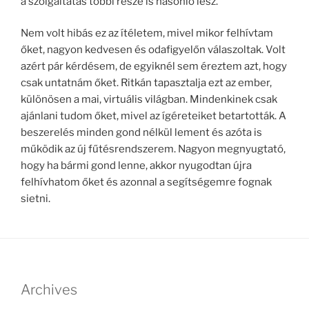
a szolgáltatás többi része is hasonló lesz.
Nem volt hibás ez az ítéletem, mivel mikor felhívtam
őket, nagyon kedvesen és odafigyelőn válaszoltak. Volt
azért pár kérdésem, de egyiknél sem éreztem azt, hogy
csak untatnám őket. Ritkán tapasztalja ezt az ember,
különösen a mai, virtuális világban. Mindenkinek csak
ajánlani tudom őket, mivel az ígéreteiket betartották. A
beszerelés minden gond nélkül lement és azóta is
működik az új fűtésrendszerem. Nagyon megnyugtató,
hogy ha bármi gond lenne, akkor nyugodtan újra
felhívhatom őket és azonnal a segítségemre fognak
sietni.
Archives