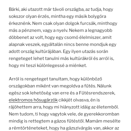
Bárki, aki utazott már távoli országba, az tudja, hogy
sokszor olyan érzés, mintha egy másik bolygóra
érkeznénk. Nem csak olyan dolgok furcsák, minthogy
más a pénznem, vagy a nyelv. Nekem a legnagyobb
döbbenet az volt, hogy egy csomó élelmiszer, amit
alapnak veszek, egyáltalán nincs benne mondjuk egy
adott ország kultúrájában. Egy ilyen utazás során
rengeteget lehet tanulni más kultúrákról és arról is,
hogy mi teszi különlegessé a miénket.
Arról is rengeteget tanultam, hogy különböző
országokban miként van megoldva a fűtés. Nálunk
egész sok lehetőség van erre és a Fűtésrendszerek,
elektromos hősugárzók
cikkjét olvasva, én is
rájöhettem arra, hogy mi hiányzott idáig az életemből.
Nem tudom, ti hogy vagytok vele, de gyerekkoromban
mindig is rettegtem a gázos fűtéstől. Mamám mesélte
a rémtörténeteket, hogy ha gázszivárgás van, akkor az