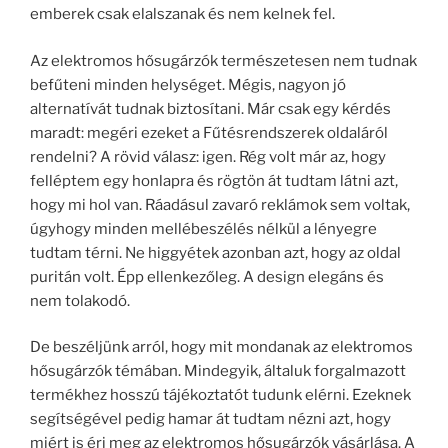
emberek csak elalszanak és nem kelnek fel.
Az elektromos hősugárzók természetesen nem tudnak
befűteni minden helységet. Mégis, nagyon jó
alternatívát tudnak biztosítani. Már csak egy kérdés
maradt: megéri ezeket a Fűtésrendszerek oldaláról
rendelni? A rövid válasz: igen. Rég volt már az, hogy
felléptem egy honlapra és rögtön át tudtam látni azt,
hogy mi hol van. Ráadásul zavaró reklámok sem voltak,
úgyhogy minden mellébeszélés nélkül a lényegre
tudtam térni. Ne higgyétek azonban azt, hogy az oldal
puritán volt. Épp ellenkezőleg. A design elegáns és
nem tolakodó.
De beszéljünk arról, hogy mit mondanak az elektromos
hősugárzók témában. Mindegyik, általuk forgalmazott
termékhez hosszú tájékoztatót tudunk elérni. Ezeknek
segítségével pedig hamar át tudtam nézni azt, hogy
miért is éri meg az elektromos hősugárzók vásárlása. A